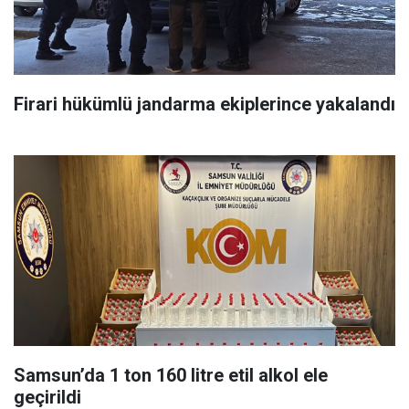
Firari hükümlü jandarma ekiplerince yakalandı
Samsun’da 1 ton 160 litre etil alkol ele
geçirildi