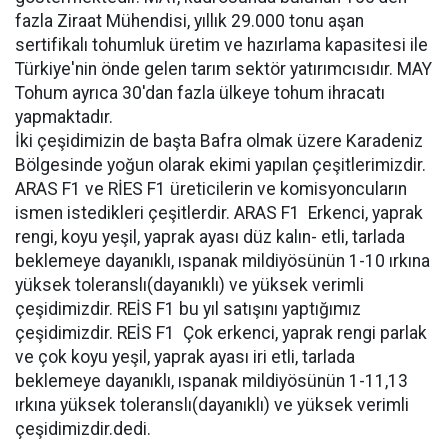
fazla Ziraat Mühendisi, yıllık 29.000 tonu aşan
sertifikalı tohumluk üretim ve hazırlama kapasitesi ile
Türkiye'nin önde gelen tarım sektör yatırımcısıdır. MAY
Tohum ayrıca 30'dan fazla ülkeye tohum ihracatı
yapmaktadır.
İki çeşidimizin de başta Bafra olmak üzere Karadeniz
Bölgesinde yoğun olarak ekimi yapılan çeşitlerimizdir.
ARAS F1 ve RİES F1 üreticilerin ve komisyoncuların
ismen istedikleri çeşitlerdir. ARAS F1  Erkenci, yaprak
rengi, koyu yeşil, yaprak ayası düz kalın- etli, tarlada
beklemeye dayanıklı, ıspanak mildiyösünün 1-10 ırkına
yüksek toleranslı(dayanıklı) ve yüksek verimli
çeşidimizdir. REİS F1 bu yıl satışını yaptığımız
çeşidimizdir. REİS F1  Çok erkenci, yaprak rengi parlak
ve çok koyu yeşil, yaprak ayası iri etli, tarlada
beklemeye dayanıklı, ıspanak mildiyösünün 1-11,13
ırkına yüksek toleranslı(dayanıklı) ve yüksek verimli
çeşidimizdir.dedi.