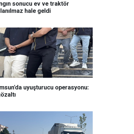
ngın sonucu ev ve traktör
llanılmaz hale geldi
msun'da uyuşturucu operasyonu:
gözaltı