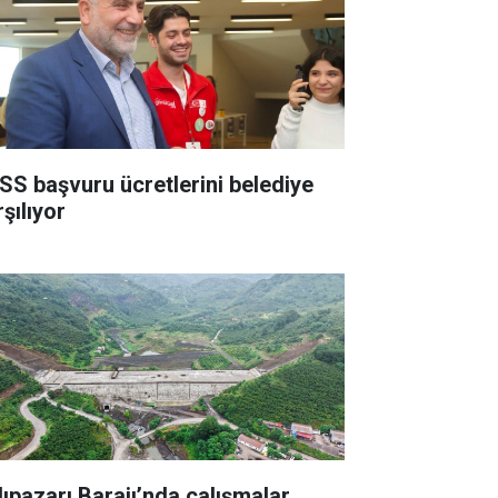
SS başvuru ücretlerini belediye
şılıyor
lıpazarı Barajı’nda çalışmalar