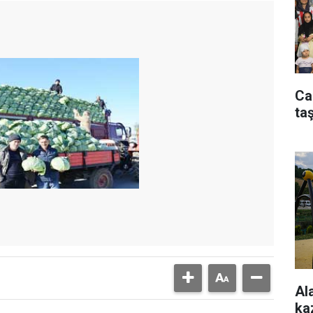
Ca
taş
Al
ka