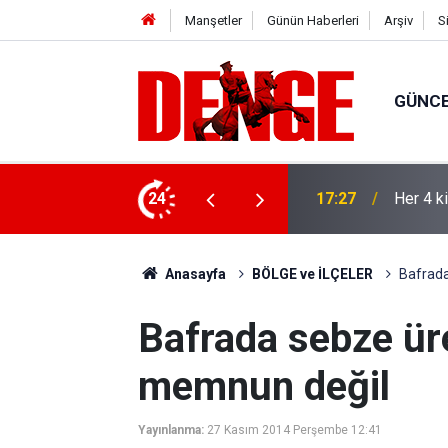
Manşetler
Günün Haberleri
Arşiv
S
GÜNC
lığı kullanıyor
24
17:23
Thorste
Anasayfa
BÖLGE ve İLÇELER
Bafrad
Bafrada sebze üre
memnun değil
Yayınlanma:
27 Kasım 2014 Perşembe 12:41