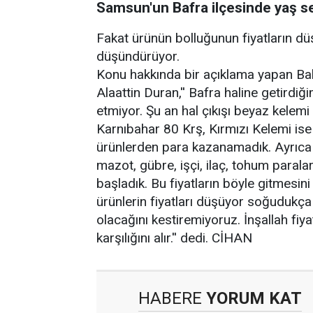
Samsun'un Bafra ilçesinde yaş se
Fakat ürünün bolluğunun fiyatların dü
düşündürüyor.
Konu hakkında bir açıklama yapan Balı
Alaattin Duran,'' Bafra haline getird
etmiyor. Şu an hal çıkışı beyaz kelemi
Karnıbahar 80 Krş, Kırmızı Kelemi ise 
ürünlerden para kazanamadık. Ayrıca 
mazot, gübre, işçi, ilaç, tohum paral
başladık. Bu fiyatların böyle gitmesini
ürünlerin fiyatları düşüyor soğudukça 
olacağını kestiremiyoruz. İnşallah fiy
karşılığını alır.'' dedi. CİHAN
HABERE
YORUM KAT