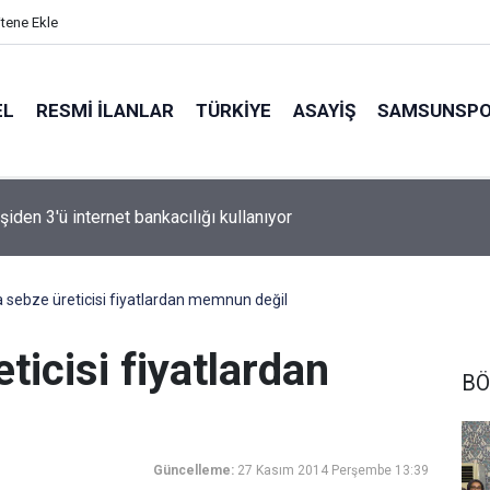
itene Ekle
EL
RESMI İLANLAR
TÜRKİYE
ASAYİŞ
SAMSUNSP
n Fink yeni sezon rotasını çizdi
a sebze üreticisi fiyatlardan memnun değil
ticisi fiyatlardan
BÖ
Güncelleme:
27 Kasım 2014 Perşembe 13:39