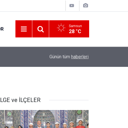
Samsun
OR
28 °C
17:21
Vatandaşlar evlerinden danışmanlık hizmeti alab
Günün tüm
haberleri
LGE ve İLÇELER