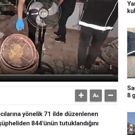
Ya
ku
Sa
8 
ıcılarına yönelik 71 ilde düzenlenen
üpheliden 844'ünün tutuklandığını