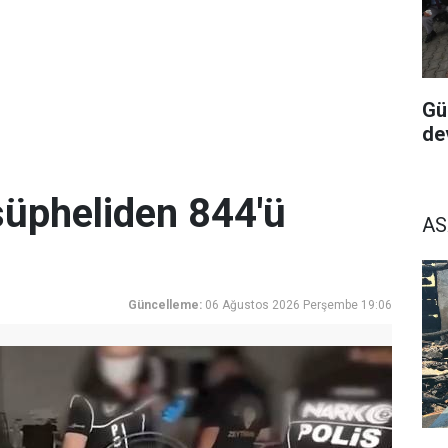
Gü
de
üpheliden 844'ü
AS
Güncelleme:
06 Ağustos 2026 Perşembe 19:06