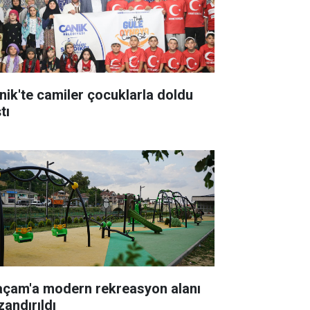
nik'te camiler çocuklarla doldu
tı
açam'a modern rekreasyon alanı
zandırıldı