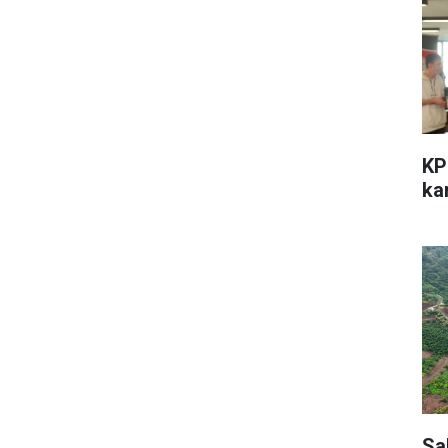
KP
kar
Sa