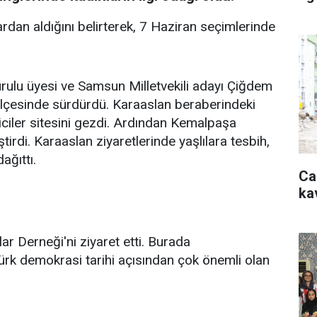
rdan aldığını belirterek, 7 Haziran seçimlerinde
ulu üyesi ve Samsun Milletvekili adayı Çiğdem
 ilçesinde sürdürdü. Karaaslan beraberindeki
alericiler sitesini gezdi. Ardından Kemalpaşa
irdi. Karaaslan ziyaretlerinde yaşlılara tesbih,
ağıttı.
Ca
ka
r Derneği'ni ziyaret etti. Burada
ürk demokrasi tarihi açısından çok önemli olan