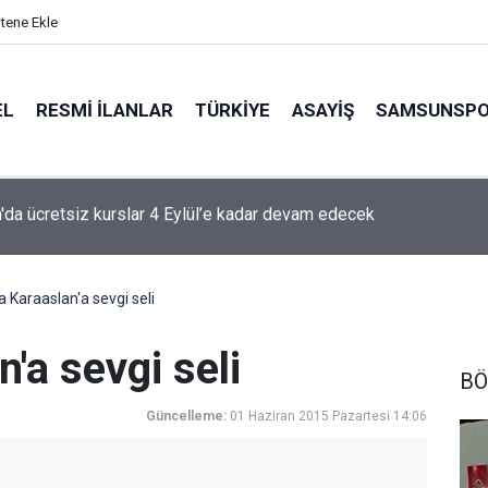
itene Ekle
EL
RESMI İLANLAR
TÜRKİYE
ASAYİŞ
SAMSUNSP
g'de 2. ve 3. hafta programları açıklandı
 Karaaslan'a sevgi seli
'a sevgi seli
BÖ
Güncelleme:
01 Haziran 2015 Pazartesi 14:06