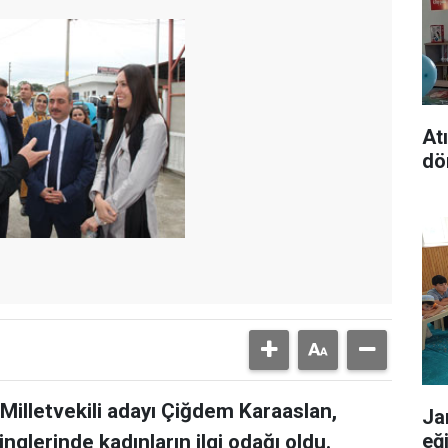
At
dö
illetvekili adayı Çiğdem Karaaslan,
Ja
eğ
glerinde kadınların ilgi odağı oldu.