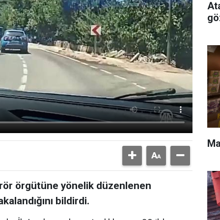
At
gö
Ma
terör örgütüne yönelik düzenlenen
alandığını bildirdi.