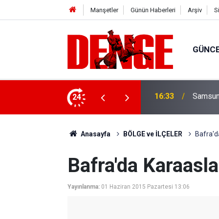
Manşetler
Günün Haberleri
Arşiv
S
GÜNC
ylül’e kadar devam edecek
24
15:23
Süper Li
Anasayfa
BÖLGE ve İLÇELER
Bafra'da
Bafra'da Karaaslan
Yayınlanma:
01 Haziran 2015 Pazartesi 13:06