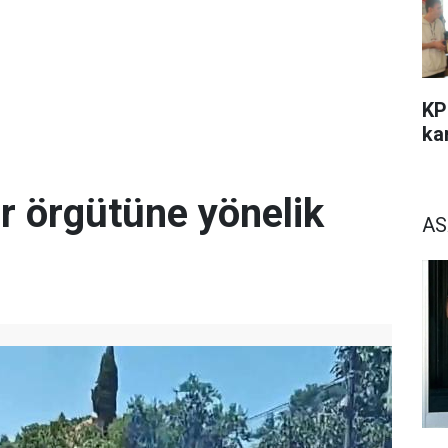
KP
kar
r örgütüne yönelik
AS