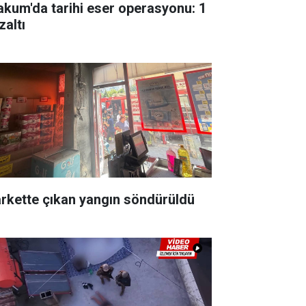
akum'da tarihi eser operasyonu: 1
zaltı
rkette çıkan yangın söndürüldü