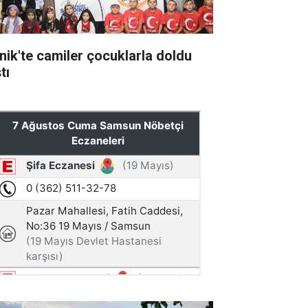
nik'te camiler çocuklarla doldu
tı