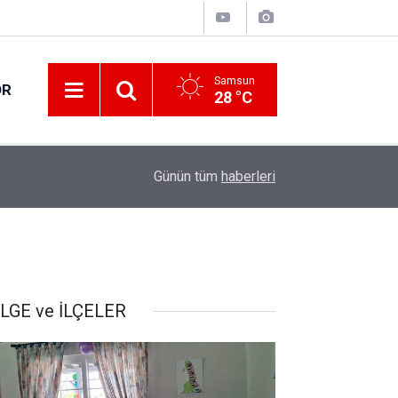
Samsun
OR
28 °C
14:01
Atakum'da tarihi eser operasyonu: 1 gözaltı
Günün tüm
haberleri
LGE ve İLÇELER