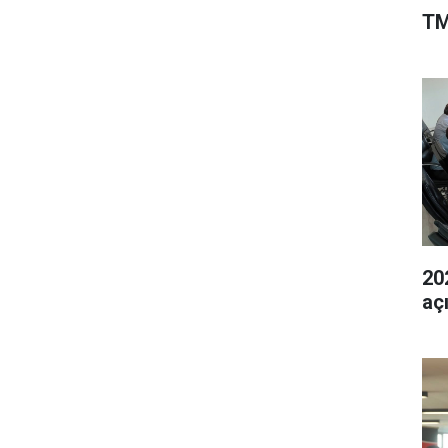
TM
202
aç