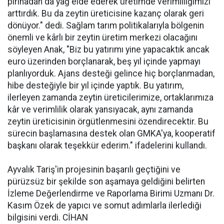
pirinadan da yağ elde ederek üretimde verimliliğimizi
arttırdık. Bu da zeytin üreticisine kazanç olarak geri
dönüyor." dedi. Sağlam tarım politikalarıyla bölgenin
önemli ve kârlı bir zeytin üretim merkezi olacağını
söyleyen Anak, "Biz bu yatırımı yine yapacaktık ancak
euro üzerinden borçlanarak, beş yıl içinde yapmayı
planlıyorduk. Ajans desteği gelince hiç borçlanmadan,
hibe desteğiyle bir yıl içinde yaptık. Bu yatırım,
ilerleyen zamanda zeytin üreticilerimize, ortaklarımıza
kâr ve verimlilik olarak yansıyacak, aynı zamanda
zeytin üreticisinin örgütlenmesini özendirecektir. Bu
sürecin başlamasına destek olan GMKA'ya, kooperatif
başkanı olarak teşekkür ederim." ifadelerini kullandı.
Ayvalık Tariş'in projesinin başarılı geçtiğini ve
pürüzsüz bir şekilde son aşamaya geldiğini belirten
İzleme Değerlendirme ve Raporlama Birimi Uzmanı Dr.
Kasım Özek de yapıcı ve somut adımlarla ilerlediği
bilgisini verdi. CİHAN