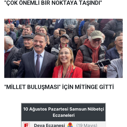
"ÇOK ÖNEMLİ BİR NOKTAYA TAŞINDI"
"MİLLET BULUŞMASI" İÇİN MİTİNGE GİTTİ