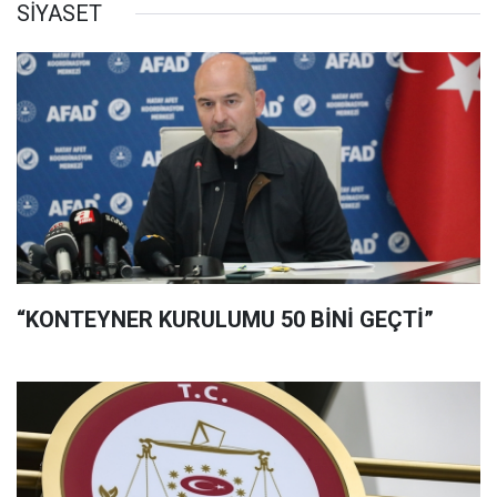
SİYASET
“KONTEYNER KURULUMU 50 BİNİ GEÇTİ”