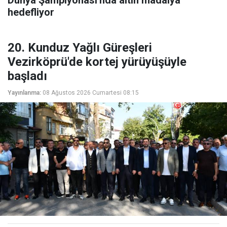
Dünya Şampiyonası'nda altın madalya
hedefliyor
20. Kunduz Yağlı Güreşleri
Vezirköprü'de kortej yürüyüşüyle
başladı
Yayınlanma:
08 Ağustos 2026 Cumartesi 08:15