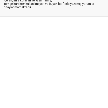
içeren, imla kuralları ile yazılmamış,
Türkçe karakter kullanılmayan ve büyük harflerle yazılmış yorumlar
onaylanmamaktadır.