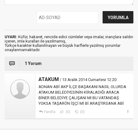
UYARI:
Küfür, hakaret, rencide edici cümleler veya imalar, inançlara saldırı
içeren, imla kuralları ile yazılmamış,
Türkçe karakter kullanılmayan ve büyük harflerle yazılmış yorumlar
onaylanmamaktadır.
1 Yorum
ATAKUM
/ 13 Aralık 2014 Cumartesi 12:20
ADNAN ABİ AKP İLÇE BAŞAKANI NASIL OLURDA
ATAKUM BELEDİYESİNİN KİRALADIĞI ARACA
BİNER BELEDİYE ÇALIŞANI MI BU VATANDAŞ
YOKSA TAŞARÖN İŞÇİ Mİ Bİ ARAŞTIRSANA ABİ
Yanıtla
(0)
(0)