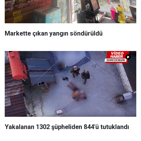
Markette çıkan yangın söndürüldü
Yakalanan 1302 şüpheliden 844'ü tutuklandı