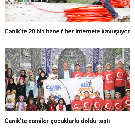
Canik'te 20 bin hane fiber internete kavuşuyor
Canik'te camiler çocuklarla doldu taştı