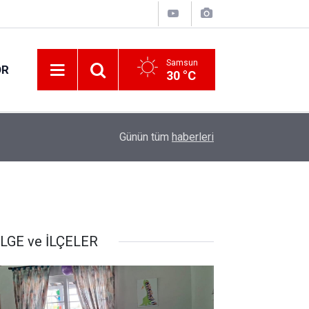
Samsun
OR
30 °C
12:42
Atıl bina sosyal yaşam merkezine dönüştürüldü
Günün tüm
haberleri
LGE ve İLÇELER