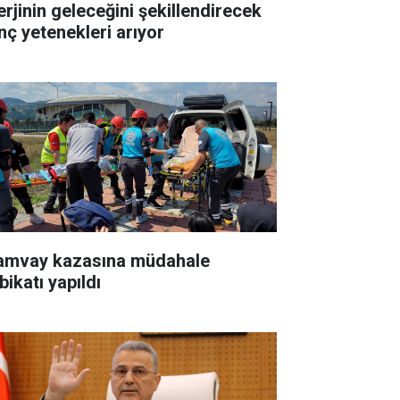
erjinin geleceğini şekillendirecek
nç yetenekleri arıyor
amvay kazasına müdahale
bikatı yapıldı