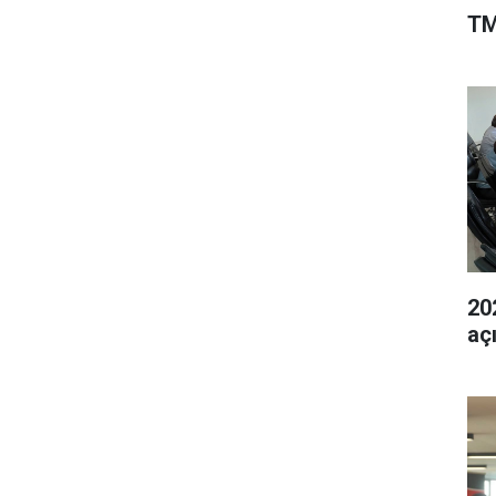
TM
202
aç