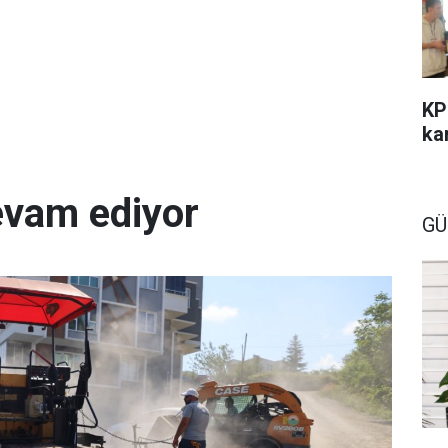
KP
kar
evam ediyor
GÜ