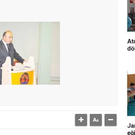
At
dö
Ja
eğ