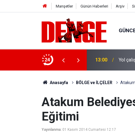
Manşetler
Günün Haberleri
Arşiv
S
GÜNC
a uzatılabilecek
24
13:00
Yol çal
Anasayfa
BÖLGE ve İLÇELER
Atakum 
Atakum Belediyes
Eğitimi
Yayınlanma:
01 Kasım 2014 Cumartesi 12:17