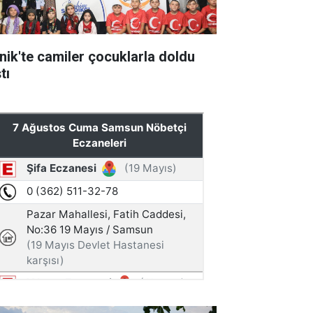
nik'te camiler çocuklarla doldu
tı