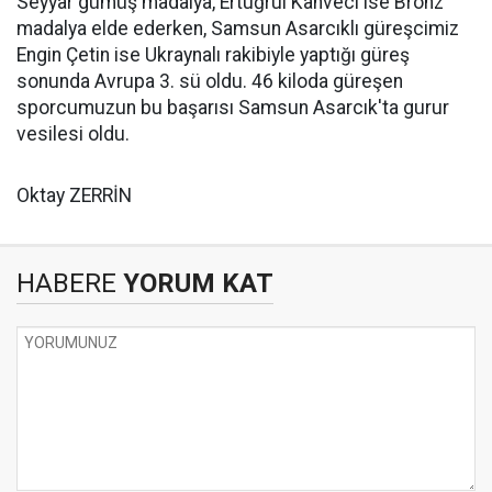
Seyyar gümüş madalya, Ertuğrul Kahveci ise Bronz
madalya elde ederken, Samsun Asarcıklı güreşcimiz
Engin Çetin ise Ukraynalı rakibiyle yaptığı güreş
sonunda Avrupa 3. sü oldu. 46 kiloda güreşen
sporcumuzun bu başarısı Samsun Asarcık'ta gurur
vesilesi oldu.
Oktay ZERRİN
HABERE
YORUM KAT