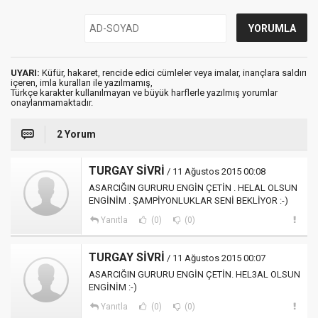
UYARI:
Küfür, hakaret, rencide edici cümleler veya imalar, inançlara saldırı
içeren, imla kuralları ile yazılmamış,
Türkçe karakter kullanılmayan ve büyük harflerle yazılmış yorumlar
onaylanmamaktadır.
2 Yorum
TURGAY SİVRİ
/ 11 Ağustos 2015 00:08
ASARCIĞIN GURURU ENGİN ÇETİN . HELAL OLSUN
ENGİNİM . ŞAMPİYONLUKLAR SENİ BEKLİYOR :-)
Yanıtla
(0)
(0)
TURGAY SİVRİ
/ 11 Ağustos 2015 00:07
ASARCIĞIN GURURU ENGİN ÇETİN. HEL3AL OLSUN
ENGİNİM :-)
Yanıtla
(0)
(0)