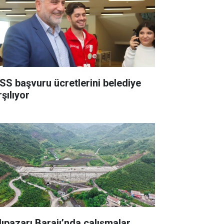
SS başvuru ücretlerini belediye
şılıyor
lıpazarı Barajı’nda çalışmalar