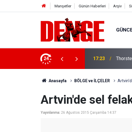
Manşetler
Günün Haberleri
Arşiv
S
GÜNC
lığı kullanıyor
24
17:23
Thorste
Anasayfa
BÖLGE ve İLÇELER
Artvin'd
Artvin'de sel felak
Yayınlanma:
26 Ağustos 2015 Çarşamba 14:37