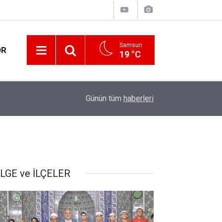
Samsun
OR
19 °C
17:21
Vatandaşlar evlerinden danışmanlık hizmeti alab
Günün tüm
haberleri
LGE ve İLÇELER