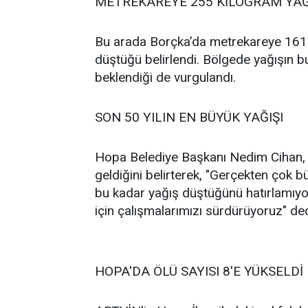
METREKAREYE 255 KİLOGRAM YAĞ
Bu arada Borçka’da metrekareye 161.
düştüğü belirlendi. Bölgede yağışın bu
beklendiği de vurgulandı.
SON 50 YILIN EN BÜYÜK YAĞIŞI
Hopa Belediye Başkanı Nedim Cihan, i
geldiğini belirterek, "Gerçekten çok b
bu kadar yağış düştüğünü hatırlamıyo
için çalışmalarımızı sürdürüyoruz" ded
HOPA'DA ÖLÜ SAYISI 8'E YÜKSELDİ