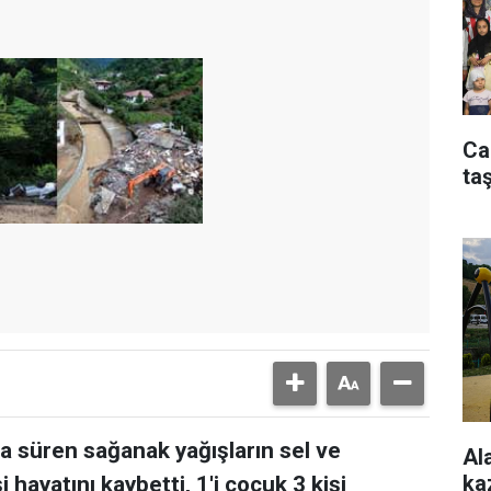
Ca
taş
 süren sağanak yağışların sel ve
Al
ka
hayatını kaybetti, 1'i çocuk 3 kişi