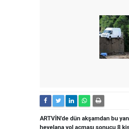
ARTVİN'de dün akşamdan bu yana
heyelana yol açması sonucu 8 kişi 