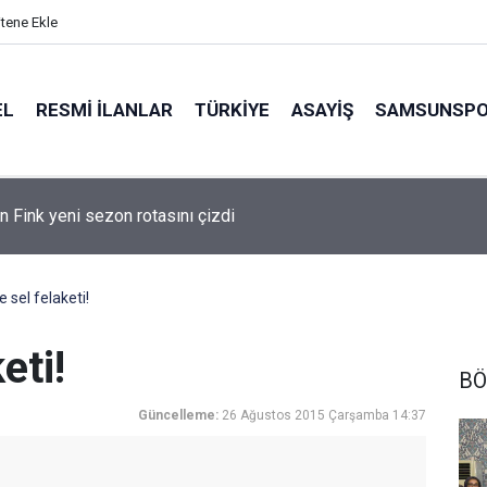
itene Ekle
EL
RESMI İLANLAR
TÜRKİYE
ASAYİŞ
SAMSUNSP
n Fink yeni sezon rotasını çizdi
e sel felaketi!
eti!
BÖ
Güncelleme:
26 Ağustos 2015 Çarşamba 14:37