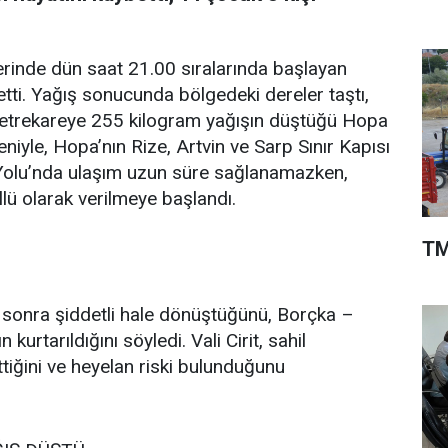
lerinde dün saat 21.00 sıralarında başlayan
i. Yağış sonucunda bölgedeki dereler taştı,
 metrekareye 255 kilogram yağışın düştüğü Hopa
niyle, Hopa’nın Rize, Artvin ve Sarp Sınır Kapısı
il Yolu’nda ulaşım uzun süre sağlanamazken,
lü olarak verilmeye başlandı.
TM
an sonra şiddetli hale dönüştüğünü, Borçka –
rtarıldığını söyledi. Vali Cirit, sahil
ttiğini ve heyelan riski bulunduğunu