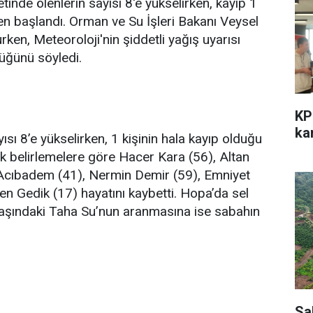
tinde ölenlerin sayısı 8'e yükselirken, kayıp 1
 başlandı. Orman ve Su İşleri Bakanı Veysel
ken, Meteoroloji'nin şiddetli yağış uyarısı
tüğünü söyledi.
KP
kar
ısı 8’e yükselirken, 1 kişinin hala kayıp olduğu
ilk belirlemelere göre Hacer Kara (56), Altan
 Acıbadem (41), Nermin Demir (59), Emniyet
en Gedik (17) hayatını kaybetti. Hopa’da sel
 yaşındaki Taha Su’nun aranmasına ise sabahın
Sa