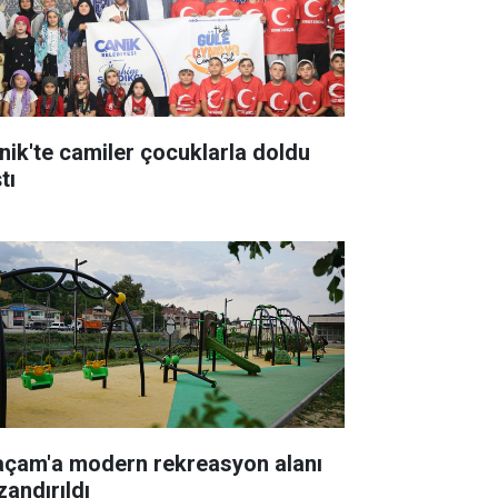
nik'te camiler çocuklarla doldu
tı
açam'a modern rekreasyon alanı
zandırıldı