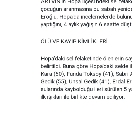
ARTVİN'in Hopa İlçesi'ndeki sel felake
çocuğun aranmasına bu sabah yeniden
Eroğlu, Hopa'da incelemelerde bulunur
yaptığını, 4 aylık yağışın 6 saatte düş
ÖLÜ VE KAYIP KİMLİKLERİ
Hopa'daki sel felaketinde ölenlerin say
belirtildi. Buna göre Hopa’daki selde 
Kara (60), Funda Toksoy (41), Sabri
Gedik (55), Ünsal Gedik (41), Erdal Er
sularında kaybolduğu ileri sürülen 5
ilk ışıkları ile birlikte devam ediliyor.