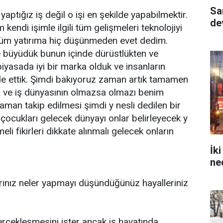
Sa
tığız iş değil o işi en şekilde yapabilmektir.
dev
kendi işimle ilgili tüm gelişmeleri teknolojiyi
tüm yatırıma hiç düşünmeden evet dedim.
de büyüdük bunun içinde dürüstlükten ve
iyasada iyi bir marka olduk ve insanların
lde ettik. Şimdi bakıyoruz zaman artık tamamen
zın ve iş dünyasının olmazsa olmazı benim
aman takip edilmesi şimdi y nesli dedilen bir
ı çocukları gelecek dünyayı onlar belirleyecek y
eli fikirleri dikkate alınmalı gelecek onların
İk
ne
rınız neler yapmayı düşündüğünüz hayalleriniz
çekleşmesini ister ançak iş hayatında