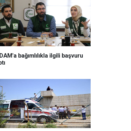
DAM'a bağımlılıkla ilgili başvuru
ptı