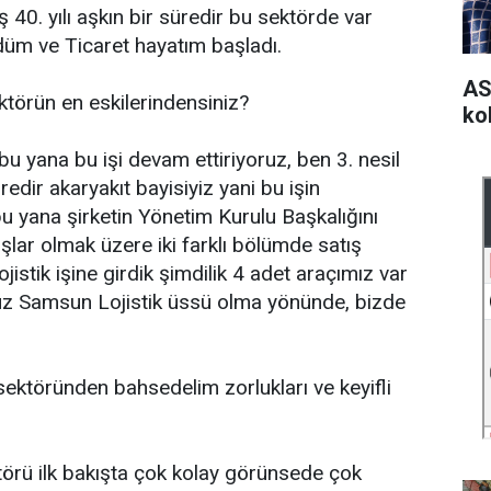
0. yılı aşkın bir süredir bu sektörde var
üm ve Ticaret hayatım başladı.
AS
ktörün en eskilerindensiniz?
kol
u yana bu işi devam ettiriyoruz, ben 3. nesil
edir akaryakıt bayisiyiz yani bu işin
 bu yana şirketin Yönetim Kurulu Başkalığını
lar olmak üzere iki farklı bölümde satış
istik işine girdik şimdilik 4 adet araçımız var
iyoruz Samsun Lojistik üssü olma yönünde, bizde
ektöründen bahsedelim zorlukları ve keyifli
örü ilk bakışta çok kolay görünsede çok