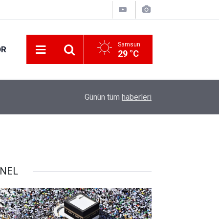
Samsun
OR
29 °C
13:00
Yol çalışmaları devam ediyor
Günün tüm
haberleri
NEL