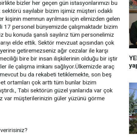
e birlikte bizler her geçen gün istasyonlarımızı bu
sektörü sayılabir bizim işimiz müşteri odaklı
r kişinin memnun ayrılması için elimizden gelen
mli 17 personel bünyemizde çalışmaktadır bizim
iz bu konuda şanslı sayılırız tüm personelimiz
arıyı elde ettik. Sektör mevzuat açısından çok
yerine getiremezseniz ağır cezalar ile karşı
YE
eciliği bire bir insan ilişkilerinin olduğu bir iştir
ya
ler ile çalışma imkanı sağlıyor.Ülkemizde araç
 mevcut bu da rekabeti tetiklemekte, son beş
et ortamları çok arttı tüm bunlar bizim
ştırdı., Tabi sektörün güzel yanlarıda var çok
ız var müşterilerinizin güler yüzünü görme
eririsiniz?