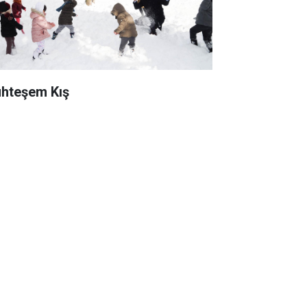
hteşem Kış