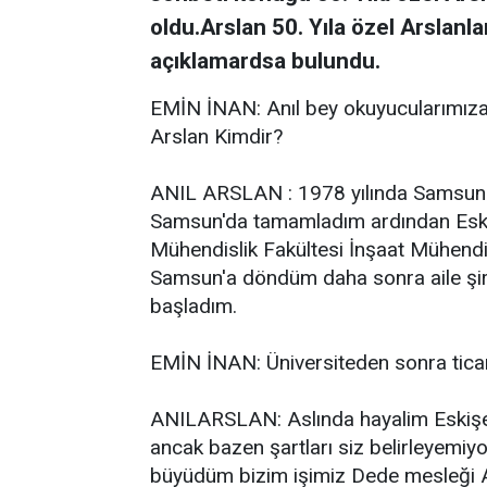
oldu.Arslan 50. Yıla özel Arslan
açıklamardsa bulundu.
EMİN İNAN: Anıl bey okuyucularımıza il
Arslan Kimdir?
ANIL ARSLAN : 1978 yılında Samsun Ç
Samsun'da tamamladım ardından Eski
Mühendislik Fakültesi İnşaat Mühend
Samsun'a döndüm daha sonra aile şirk
başladım.
EMİN İNAN: Üniversiteden sonra tica
ANILARSLAN: Aslında hayalim Eskişeh
ancak bazen şartları siz belirleyemiy
büyüdüm bizim işimiz Dede mesleği A