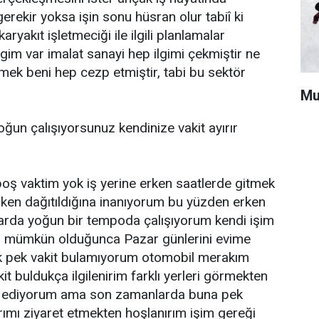
ekir yoksa işin sonu hüsran olur tabiî ki
yakıt işletmeciği ile ilgili planlamalar
gim var imalat sanayi hep ilgimi çekmiştir ne
mek beni hep cezp etmiştir, tabi bu sektör
Mu
ğun çalışıyorsunuz kendinize vakit ayırır
ş vaktim yok iş yerine erken saatlerde gitmek
erken dağıtıldığına inanıyorum bu yüzden erken
arda yoğun bir tempoda çalışıyorum kendi işim
yor mümkün olduğunca Pazar günlerini evime
k pek vakit bulamıyorum otomobil merakım
t buldukça ilgilenirim farklı yerleri görmekten
at ediyorum ama son zamanlarda buna pek
rımı ziyaret etmekten hoşlanırım işim gereği