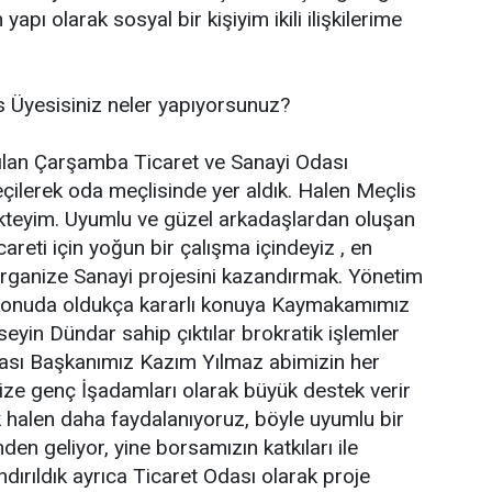
apı olarak sosyal bir kişiyim ikili ilişkilerime
 Üyesisiniz neler yapıyorsunuz?
lan Çarşamba Ticaret ve Sanayi Odası
ilerek oda meçlisinde yer aldık. Halen Meçlis
kteyim. Uyumlu ve güzel arkadaşlardan oluşan
areti için yoğun bir çalışma içindeyiz , en
ganize Sanayi projesini kazandırmak. Yönetim
konuda oldukça kararlı konuya Kaymakamımız
eyin Dündar sahip çıktılar brokratik işlemler
rsası Başkanımız Kazım Yılmaz abimizin her
ize genç İşadamları olarak büyük destek verir
 halen daha faydalanıyoruz, böyle uyumlu bir
nden geliyor, yine borsamızın katkıları ile
ırıldık ayrıca Ticaret Odası olarak proje