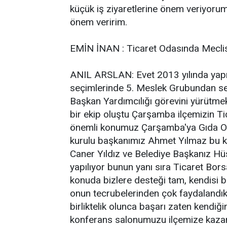
küçük iş ziyaretlerine önem veriyorum y
önem veririm.
EMİN İNAN : Ticaret Odasında Meclis
ANIL ARSLAN: Evet 2013 yılında yapı
seçimlerinde 5. Meslek Grubundan seç
Başkan Yardımcılığı görevini yürütme
bir ekip oluştu Çarşamba ilçemizin Tic
önemli konumuz Çarşamba'ya Gıda Or
kurulu başkanımız Ahmet Yılmaz bu 
Caner Yıldız ve Belediye Başkanız Hüs
yapılıyor bunun yanı sıra Ticaret Bo
konuda bizlere desteği tam, kendisi b
onun tecrubelerinden çok faydalandık
birliktelik olunca başarı zaten kendiği
konferans salonumuzu ilçemize kazand