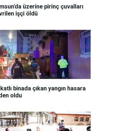
msun'da üzerine pirinç çuvalları
rilen işçi öldü
i katlı binada çıkan yangın hasara
den oldu