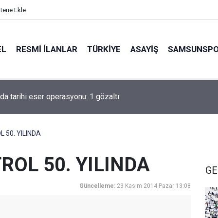
itene Ekle
EL
RESMI İLANLAR
TÜRKİYE
ASAYİŞ
SAMSUNSP
nem ikamet izni 1 yıl daha uzatılabilecek
 50. YILINDA
OL 50. YILINDA
GE
Güncelleme:
23 Kasım 2014 Pazar 13:08