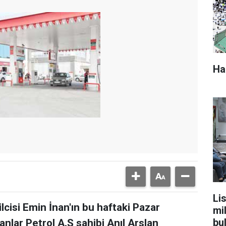
Ha
Lis
isi Emin İnan'ın bu haftaki Pazar
mi
bu
anlar Petrol A.Ş sahibi Anıl Arslan