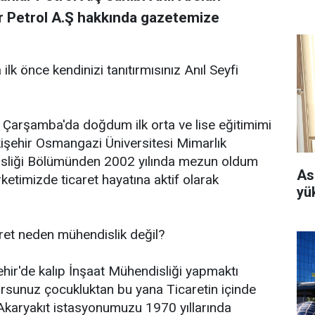
lar Petrol A.Ş hakkında gazetemize
k önce kendinizi tanıtırmısınız Anıl Seyfi
arşamba'da doğdum ilk orta ve lise eğitimimi
şehir Osmangazi Üniversitesi Mimarlık
isliği Bölümünden 2002 yılında mezun oldum
As
etimizde ticaret hayatına aktif olarak
yü
ret neden mühendislik değil?
ir'de kalıp İnşaat Mühendisliği yapmaktı
orsunuz çocukluktan bu yana Ticaretin içinde
karyakıt istasyonumuzu 1970 yıllarında