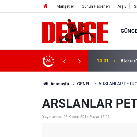
Manşetler
Günün Haberleri
Arşiv
S
GÜNC
: 1 gözaltı
24
13:23
Kısa dö
Anasayfa
GENEL
ARSLANLAR PETROL
ARSLANLAR PETR
Yayınlanma:
23 Kasım 2014 Pazar 13:01