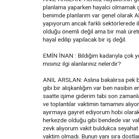
planlama yaparken hayalci olmamak ger
benimde planlarım var genel olarak Akar
yapıyorum ancak farklı sektörlerede il
olduğu önemli değil ama bir malı üret
hayal edilip yapılacak bir iş değil.
EMİN İNAN : Bildiğim kadarıyla çok yo
mısınız ilgi alanlarınız nelerdir?
ANIL ARSLAN: Aslına bakalırsa pek bo
gibi bir alışkanlığım var ben nasibin 
saatte işime giderim tabi son zamanl
ve toplantılar vaktimin tamamını alı
ayırmaya gayret ediyorum hobi olara
herkezde olduğu gibi bendede var vaki
zevk alıyorum vakit buldukca seyah
vaktim olmadı. Bunun yanı sıra dostla