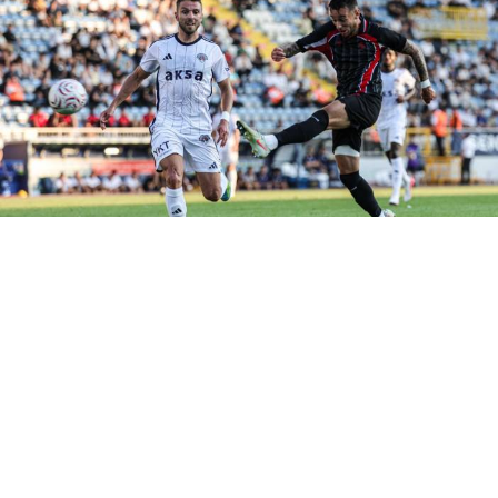
Samsunspor, Trendyol Süper Lig Adnan Süvari
Sezonu hazırlıkları kapsamında Kasımpaşa ile
oynadığı çift hazırlık maçının ikinci karşılaşmasında
rakibine 3-0 mağlup oldu.
Samsunspor, yeni sezon hazırlıkları kapsamında
Kasımpaşa ile oynadığı ikinci hazırlık maçında Recep