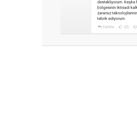
destekliyorum. Keşke h
bölgesinin iktisadi kal
zararsız teknolojilerin
tebrik ediyorum.
Yanıtla
(0)