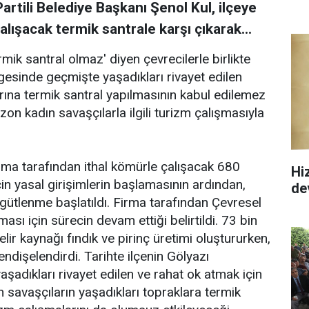
rtili Belediye Başkanı Şenol Kul, ilçeye
lışacak termik santrale karşı çıkarak...
ik santral olmaz' diyen çevrecilerle birlikte
lgesinde geçmişte yaşadıkları rivayet edilen
ına termik santral yapılmasının kabul edilemez
n kadın savaşçılarla ilgili turizm çalışmasıyla
rma tarafından ithal kömürle çalışacak 680
Hi
in yasal girişimlerin başlamasının ardından,
de
rgütlenme başlatıldı. Firma tarafından Çevresel
sı için sürecin devam ettiği belirtildi. 73 bin
elir kaynağı fındık ve pirinç üretimi oluştururken,
 endişelendirdi. Tarihte ilçenin Gölyazı
şadıkları rivayet edilen ve rahat ok atmak için
 savaşçıların yaşadıkları topraklara termik