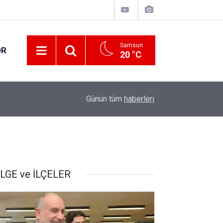
Samsun
OR
20 °C
17:00
Samsun'da fındık hasat ve ihraç tarihleri belirlen
Günün tüm
haberleri
LGE ve İLÇELER