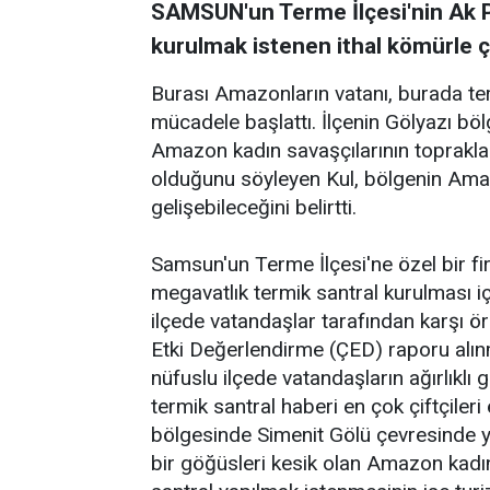
SAMSUN'un Terme İlçesi'nin Ak Pa
kurulmak istenen ithal kömürle ça
Burası Amazonların vatanı, burada term
mücadele başlattı. İlçenin Gölyazı bö
Amazon kadın savaşçılarının topraklar
olduğunu söyleyen Kul, bölgenin Amazo
gelişebileceğini belirtti.
Samsun'un Terme İlçesi'ne özel bir fi
megavatlık termik santral kurulması iç
ilçede vatandaşlar tarafından karşı ö
Etki Değerlendirme (ÇED) raporu alınma
nüfuslu ilçede vatandaşların ağırlıklı g
termik santral haberi en çok çiftçileri
bölgesinde Simenit Gölü çevresinde ya
bir göğüsleri kesik olan Amazon kadın