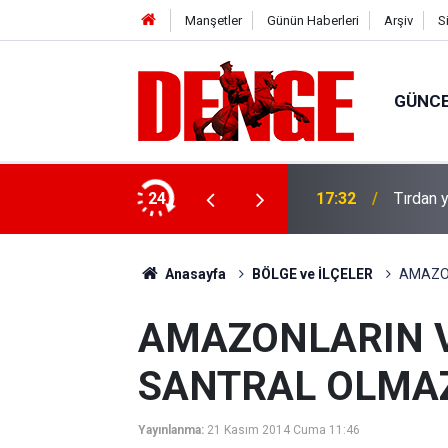
Manşetler
Günün Haberleri
Arşiv
S
GÜNC
u: 8 gözaltı
24
17:32
Tırdan y
Anasayfa
BÖLGE ve İLÇELER
AMAZON
AMAZONLARIN V
SANTRAL OLMA
Yayınlanma:
21 Kasım 2014 Cuma 11:46