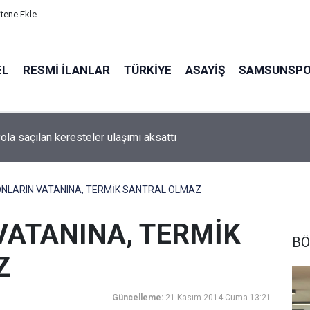
itene Ekle
EL
RESMI İLANLAR
TÜRKİYE
ASAYİŞ
SAMSUNSP
ola saçılan keresteler ulaşımı aksattı
LARIN VATANINA, TERMİK SANTRAL OLMAZ
ATANINA, TERMİK
BÖ
Z
Güncelleme:
21 Kasım 2014 Cuma 13:21