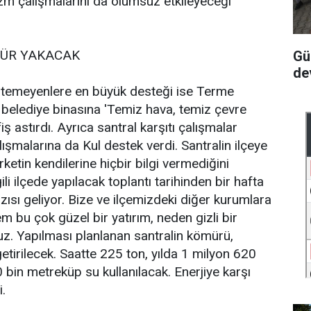
izm çalışmalarını da olumsuz etkileyeceği
MÜR YAKACAK
Gü
de
 istemeyenlere en büyük desteği ise Terme
, belediye binasına 'Temiz hava, temiz çevre
fiş astırdı. Ayrıca santral karşıtı çalışmalar
malarına da Kul destek verdi. Santralin ilçeye
ketin kendilerine hiçbir bilgi vermediğini
ili ilçede yapılacak toplantı tarihinden bir hafta
ısı geliyor. Bize ve ilçemizdeki diğer kurumlara
em bu çok güzel bir yatırım, neden gizli bir
uz. Yapılması planlanan santralin kömürü,
tirilecek. Saatte 225 ton, yılda 1 milyon 620
 bin metreküp su kullanılacak. Enerjiye karşı
i.