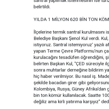
santral yapılmak istenmesinin ise tur
belirtildi.
YILDA 1 MİLYON 620 BİN TON KÖ
İlçelerine termik santral kurulmasını
Belediye Başkanı Şenol Kul verdi. Kul
istiyoruz. Santral istemiyoruz' yazılı a
yapan Terme Çevre Platformu'nun çalış
kurulacağını tesadüfen öğrendiğini, şir
belirten Başkan Kul, "ÇED süreciyle ilg
sonra muhtarlar derneğine bildirim yaz
hiç haber verilmiyor. Bu nasıl iş. Mad
şekilde bacadan girer gibi geliyorsun
Kolombiya, Rusya, Güney Afrika'dan ge
bin ton kömür kullanılacak. Saatte 100
değiliz ama kirli yatırıma karşıyız" ded