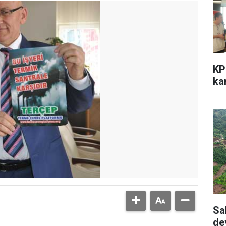
KP
kar
Sa
de