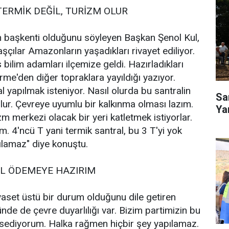
RMİK DEĞİL, TURİZM OLUR
n başkenti olduğunu söyleyen Başkan Şenol Kul,
şçılar Amazonların yaşadıkları rivayet ediliyor.
 bilim adamları ilçemize geldi. Hazırladıkları
me'den diğer topraklara yayıldığı yazıyor.
 yapılmak isteniyor. Nasıl olurda bu santralin
Sa
lur. Çevreye uyumlu bir kalkınma olması lazım.
Ya
m merkezi olacak bir yeri katletmek istiyorlar.
izm. 4'ncü T yani termik santral, bu 3 T'yi yok
pılamaz" diye konuştu.
EL ÖDEMEYE HAZIRIM
yaset üstü bir durum olduğunu dile getiren
nde de çevre duyarlılığı var. Bizim partimizin bu
ssediyorum. Halka rağmen hiçbir şey yapılamaz.