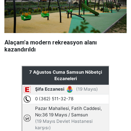
Alaçam'a modern rekreasyon alanı
kazandırıldı