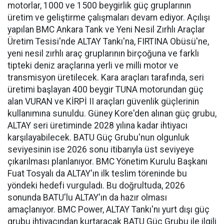
motorlar, 1000 ve 1500 beygirlik güç gruplarının
üretim ve geliştirme çalışmaları devam ediyor. Açılışı
yapılan BMC Ankara Tank ve Yeni Nesil Zırhlı Araçlar
Üretim Tesisi'nde ALTAY Tankı'na, FIRTINA Obüsü'ne,
yeni nesil zırhlı araç gruplarının birçoğuna ve farklı
tipteki deniz araçlarına yerli ve milli motor ve
transmisyon üretilecek. Kara araçları tarafında, seri
üretimi başlayan 400 beygir TUNA motorundan güç
alan VURAN ve KİRPİ II araçları güvenlik güçlerinin
kullanımına sunuldu. Güney Kore'den alınan güç grubu,
ALTAY seri üretiminde 2028 yılına kadar ihtiyacı
karşılayabilecek. BATU Güç Grubu'nun olgunluk
seviyesinin ise 2026 sonu itibarıyla üst seviyeye
çıkarılması planlanıyor. BMC Yönetim Kurulu Başkanı
Fuat Tosyalı da ALTAY'ın ilk teslim töreninde bu
yöndeki hedefi vurguladı. Bu doğrultuda, 2026
sonunda BATU'lu ALTAY'ın da hazır olması
amaçlanıyor. BMC Power, ALTAY Tankı'nı yurt dışı güç
grubu ihtiyacından kurtaracak BATU Güç Grubu ile ilgili