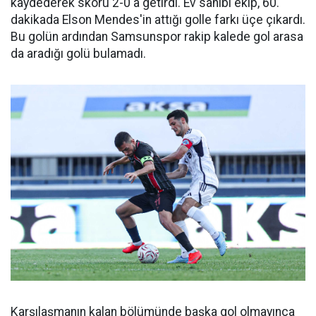
kaydederek skoru 2-0'a getirdi. Ev sahibi ekip, 60.
dakikada Elson Mendes'in attığı golle farkı üçe çıkardı.
Bu golün ardından Samsunspor rakip kalede gol arasa
da aradığı golü bulamadı.
Karşılaşmanın kalan bölümünde başka gol olmayınca