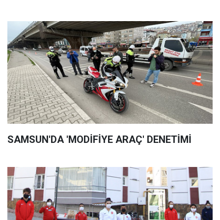
SAMSUN'DA 'MODİFİYE ARAÇ' DENETİMİ