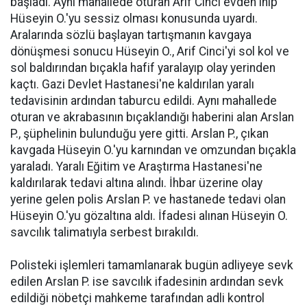
başladı. Aynı mahallede oturan Arif Cinci evden inip
Hüseyin O.'yu sessiz olması konusunda uyardı.
Aralarında sözlü başlayan tartışmanın kavgaya
dönüşmesi sonucu Hüseyin O., Arif Cinci'yi sol kol ve
sol baldırından bıçakla hafif yaralayıp olay yerinden
kaçtı. Gazi Devlet Hastanesi'ne kaldırılan yaralı
tedavisinin ardından taburcu edildi. Aynı mahallede
oturan ve akrabasının bıçaklandığı haberini alan Arslan
P., şüphelinin bulunduğu yere gitti. Arslan P., çıkan
kavgada Hüseyin O.'yu karnından ve omzundan bıçakla
yaraladı. Yaralı Eğitim ve Araştırma Hastanesi'ne
kaldırılarak tedavi altına alındı. İhbar üzerine olay
yerine gelen polis Arslan P. ve hastanede tedavi olan
Hüseyin O.'yu gözaltına aldı. İfadesi alınan Hüseyin O.
savcılık talimatıyla serbest bırakıldı.
Polisteki işlemleri tamamlanarak bugün adliyeye sevk
edilen Arslan P. ise savcılık ifadesinin ardından sevk
edildiği nöbetçi mahkeme tarafından adli kontrol