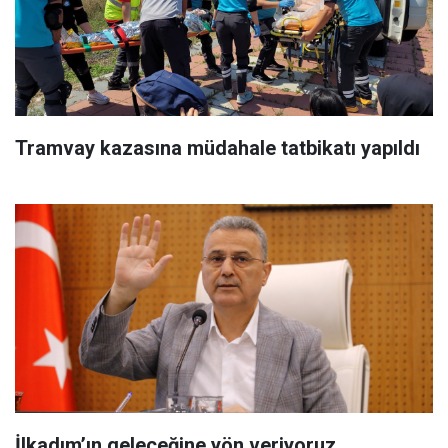
Tramvay kazasına müdahale tatbikatı yapıldı
İlkadım’ın geleceğine yön veriyoruz