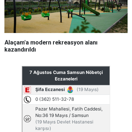
Alaçam'a modern rekreasyon alanı
kazandırıldı