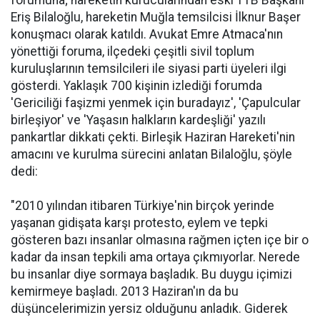
forumuna; hareketin kurucularından eski TTB Başkanı
Eriş Bilaloğlu, hareketin Muğla temsilcisi İlknur Başer
konuşmacı olarak katıldı. Avukat Emre Atmaca'nın
yönettiği foruma, ilçedeki çeşitli sivil toplum
kuruluşlarının temsilcileri ile siyasi parti üyeleri ilgi
gösterdi. Yaklaşık 700 kişinin izlediği forumda
'Gericiliği faşizmi yenmek için buradayız', 'Çapulcular
birleşiyor' ve 'Yaşasın halkların kardeşliği' yazılı
pankartlar dikkati çekti. Birleşik Haziran Hareketi'nin
amacını ve kurulma sürecini anlatan Bilaloğlu, şöyle
dedi:
"2010 yılından itibaren Türkiye'nin birçok yerinde
yaşanan gidişata karşı protesto, eylem ve tepki
gösteren bazı insanlar olmasına rağmen içten içe bir o
kadar da insan tepkili ama ortaya çıkmıyorlar. Nerede
bu insanlar diye sormaya başladık. Bu duygu içimizi
kemirmeye başladı. 2013 Haziran'ın da bu
düşüncelerimizin yersiz olduğunu anladık. Giderek