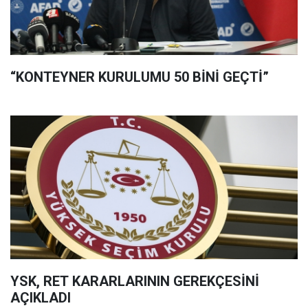
“KONTEYNER KURULUMU 50 BİNİ GEÇTİ”
YSK, RET KARARLARININ GEREKÇESİNİ
AÇIKLADI