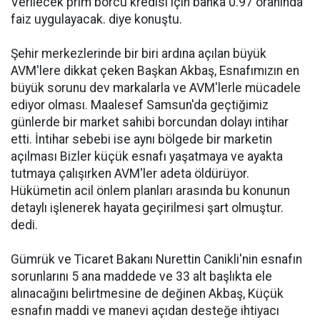
Verilecek prim borcu kredisi için banka 0.97 oranında
faiz uygulayacak. diye konuştu.
Şehir merkezlerinde bir biri ardına açılan büyük
AVM'lere dikkat çeken Başkan Akbaş, Esnafımızın en
büyük sorunu dev markalarla ve AVM'lerle mücadele
ediyor olması. Maalesef Samsun'da geçtiğimiz
günlerde bir market sahibi borcundan dolayı intihar
etti. İntihar sebebi ise aynı bölgede bir marketin
açılması Bizler küçük esnafı yaşatmaya ve ayakta
tutmaya çalışırken AVM'ler adeta öldürüyor.
Hükümetin acil önlem planları arasında bu konunun
detaylı işlenerek hayata geçirilmesi şart olmuştur.
dedi.
Gümrük ve Ticaret Bakanı Nurettin Canikli'nin esnafın
sorunlarını 5 ana maddede ve 33 alt başlıkta ele
alınacağını belirtmesine de değinen Akbaş, Küçük
esnafın maddi ve manevi açıdan desteğe ihtiyacı