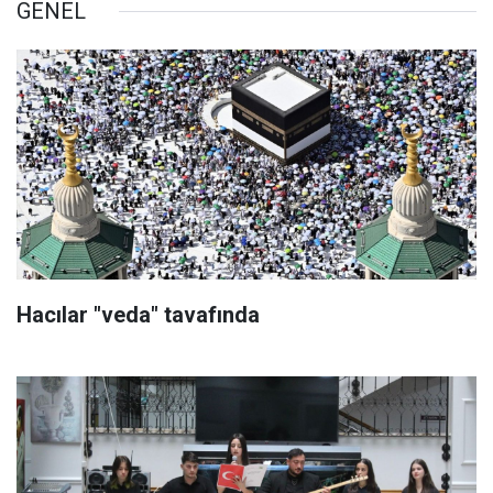
GENEL
Hacılar "veda" tavafında