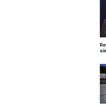
Re
sü