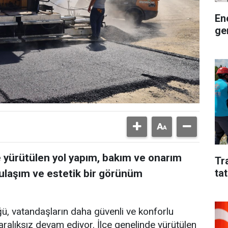
En
ge
de yürütülen yol yapım, bakım ve onarım
Tr
tat
r ulaşım ve estetik bir görünüm
ğü, vatandaşların daha güvenli ve konforlu
aralıksız devam ediyor. İlçe genelinde yürütülen