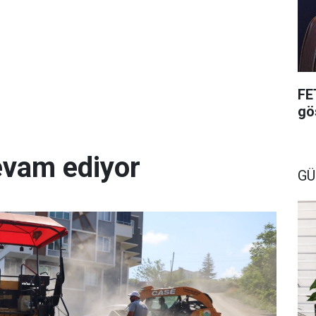
FE
gö
evam ediyor
GÜ