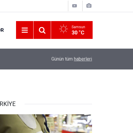
Samsun
OR
30 °C
12:42
Atıl bina sosyal yaşam merkezine dönüştürüldü
Günün tüm
haberleri
RKİYE