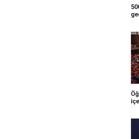
500
geç
Öğ
iç