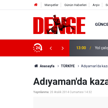
Manşetler
Günün Haberleri
Arşiv
S
GÜNC
a uzatılabilecek
24
13:00
Yol çal
Anasayfa
TÜRKİYE
Adıyaman'da kaza: 
Adıyaman'da kaza:
Yayınlanma:
20 Aralık 2014 Cumartesi 14:32