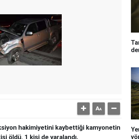
Ta
den
iyon hakimiyetini kaybettiği kamyonetin
Yer
yö
i öldü, 1 kişi de yaralandı.