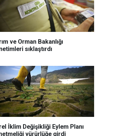
rım ve Orman Bakanlığı
etimleri sıklaştırdı
el İklim Değişikliği Eylem Planı
netmeliği yürürlüğe girdi