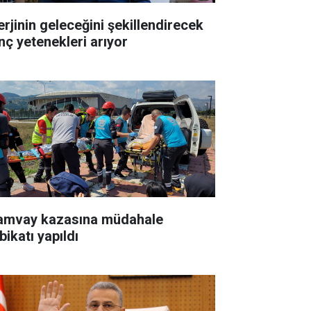
erjinin geleceğini şekillendirecek
nç yetenekleri arıyor
amvay kazasına müdahale
bikatı yapıldı