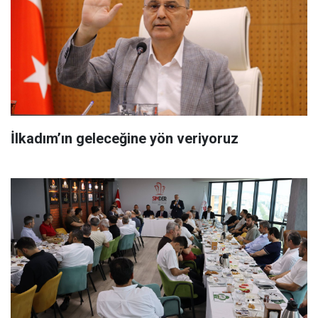
İlkadım’ın geleceğine yön veriyoruz