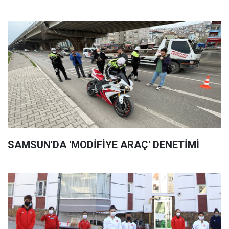
SAMSUN'DA 'MODİFİYE ARAÇ' DENETİMİ