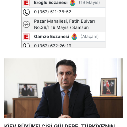
KİEV BÜYÜKELÇİSİ GÜLDERE, TÜRKİYE'NİN