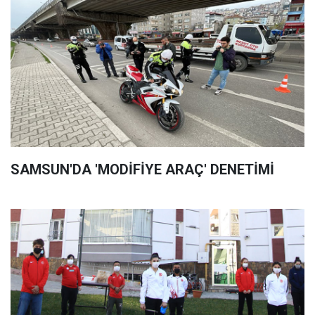
SAMSUN'DA 'MODİFİYE ARAÇ' DENETİMİ