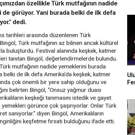
çımızdan özellikle Türk mutfağının nadide
i de görüyor. Yani burada belki de ilk defa
or." dedi.
 tarihleri arasında düzenlenen Türk
Bingöl, Türk mutfağının az bilinen ancak kültürel
rla buluşturdu. Festival alanında keşkek, katmer
leri tanıtan Bingöl, değerlendirmelerde bulundu.
e Türk mutfağının nadide yemeklerini burada
a belki de ilk defa Amerika’da keşkek, katmer
Ul
Fes
ğında çok önemli bir yere sahip olduğunu ve
ğını belirten Bingöl, "Onsuz yağmur duası
kalıların keşkeği tanımasını istedik ve gayet
Bu yemekleri görünce çok şaşırıyorlar. Onlar Türk
t sanıyorlar." diyen Bingöl, Amerikalıların
ginliğini keşfetme fırsatı bulduğunu ifade etti.