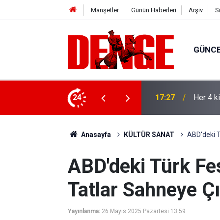
Manşetler
Günün Haberleri
Arşiv
S
GÜNC
lığı kullanıyor
24
17:23
Thorste
Anasayfa
KÜLTÜR SANAT
ABD'deki T
ABD'deki Türk Fes
Tatlar Sahneye Çı
Yayınlanma:
26 Mayıs 2025 Pazartesi 13:59