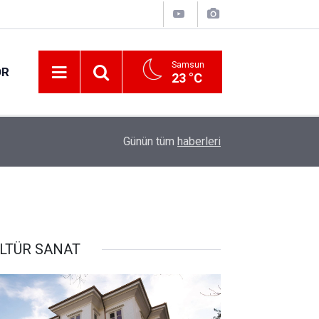
Samsun
OR
23 °C
17:21
Vatandaşlar evlerinden danışmanlık hizmeti alab
Günün tüm
haberleri
LTÜR SANAT