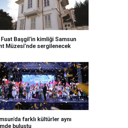
i Fuat Başgil'in kimliği Samsun
nt Müzesi’nde sergilenecek
msun'da farklı kültürler aynı
timde buluştu