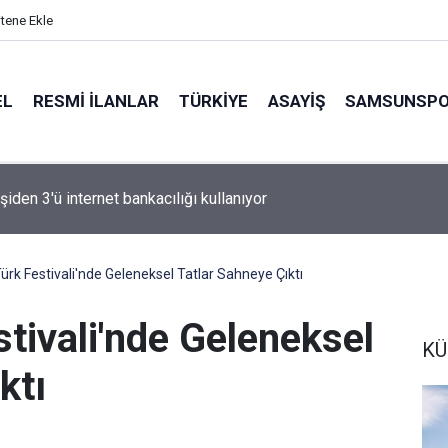
itene Ekle
EL
RESMI İLANLAR
TÜRKİYE
ASAYİŞ
SAMSUNSP
n Fink yeni sezon rotasını çizdi
ürk Festivali'nde Geleneksel Tatlar Sahneye Çıktı
tivali'nde Geleneksel
KÜ
ktı