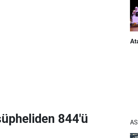
At
üpheliden 844'ü
AS