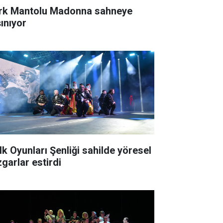
rk Mantolu Madonna sahneye
şınıyor
lk Oyunları Şenliği sahilde yöresel
zgarlar estirdi