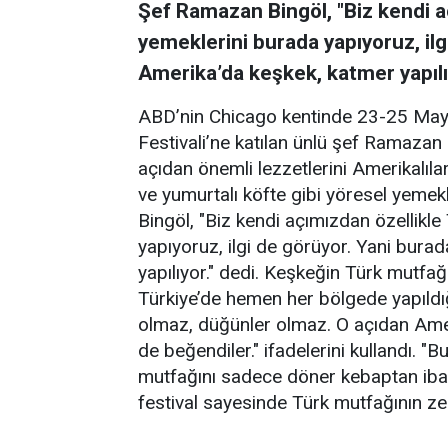
Şef Ramazan Bingöl, "Biz kendi a
yemeklerini burada yapıyoruz, ilg
Amerika’da keşkek, katmer yapılıy
ABD’nin Chicago kentinde 23-25 Mayıs
Festivali’ne katılan ünlü şef Ramazan 
açıdan önemli lezzetlerini Amerikalıla
ve yumurtalı köfte gibi yöresel yemek
Bingöl, "Biz kendi açımızdan özellikl
yapıyoruz, ilgi de görüyor. Yani burad
yapılıyor." dedi. Keşkeğin Türk mutfa
Türkiye’de hemen her bölgede yapıldı
olmaz, düğünler olmaz. O açıdan Ameri
de beğendiler." ifadelerini kullandı. "
mutfağını sadece döner kebaptan ibare
festival sayesinde Türk mutfağının zen