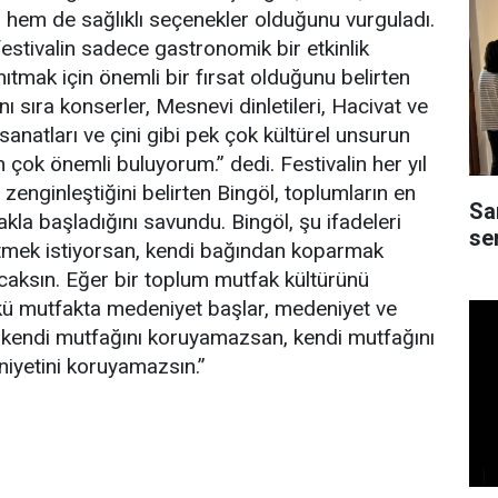
 hem de sağlıklı seçenekler olduğunu vurguladı.
festivalin sadece gastronomik bir etkinlik
nıtmak için önemli bir fırsat olduğunu belirten
nı sıra konserler, Mesnevi dinletileri, Hacivat ve
sanatları ve çini gibi pek çok kültürel unsurun
n çok önemli buluyorum.” dedi. Festivalin her yıl
 zenginleştiğini belirten Bingöl, toplumların en
Sa
la başladığını savundu. Bingöl, şu ifadeleri
ser
etmek istiyorsan, kendi bağından koparmak
caksın. Eğer bir toplum mutfak kültürünü
kü mutfakta medeniyet başlar, medeniyet ve
en kendi mutfağını koruyamazsan, kendi mutfağını
niyetini koruyamazsın.”