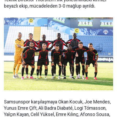
beyazlı ekip, mücadeleden 3-0 mağlup ayrıldı.
Samsunspor karşılaşmaya Okan Kocuk, Joe Mendes,
Yunus Emre Çift, Ali Badra Diabaté, Logi Tómasson,
Yalçın Kayan, Celil Yüksel, Emre Kılınç, Afonso Sousa,