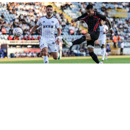
Samsunspor, Trendyol Süper Lig Adnan Süvari
Sezonu hazırlıkları kapsamında Kasımpaşa ile
oynadığı çift hazırlık maçının ikinci karşılaşmasında
rakibine 3-0 mağlup oldu.
Samsunspor, yeni sezon hazırlıkları kapsamında