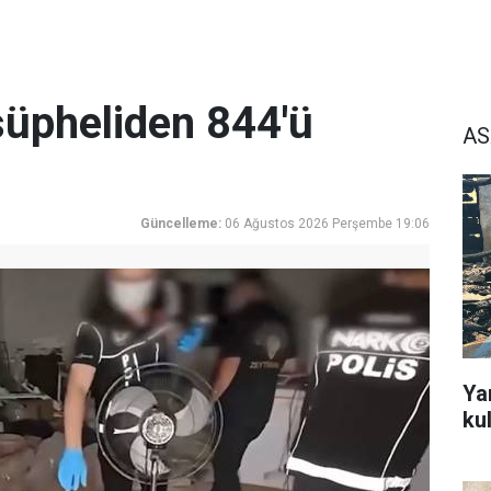
üpheliden 844'ü
AS
Güncelleme:
06 Ağustos 2026 Perşembe 19:06
Ya
ku