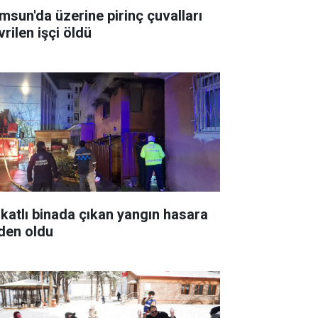
msun'da üzerine pirinç çuvalları
rilen işçi öldü
i katlı binada çıkan yangın hasara
den oldu