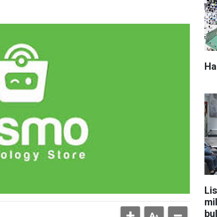
Ha
Lis
mi
bu