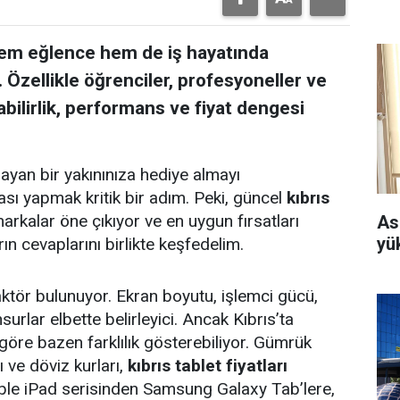
 hem eğlence hem de iş hayatında
. Özellikle öğrenciler, profesyoneller ve
ınabilirlik, performans ve fiyat dengesi
ayan bir yakınınıza hediye almayı
sı yapmak kritik bir adım. Peki, güncel
kıbrıs
kalar öne çıkıyor ve en uygun fırsatları
As
yü
rın cevaplarını birlikte keşfedelim.
faktör bulunuyor. Ekran boyutu, işlemci gücü,
rlar elbette belirleyici. Ancak Kıbrıs’ta
 göre bazen farklılık gösterebiliyor. Gümrük
rı ve döviz kurları,
kıbrıs tablet fiyatları
pple iPad serisinden Samsung Galaxy Tab’lere,