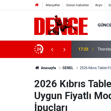
Manşetler
Günün Haberleri
Arşiv
S
GÜNC
lığı kullanıyor
24
17:23
Thorste
Anasayfa
GENEL
2026 Kıbrıs Tablet Fi
2026 Kıbrıs Table
Uygun Fiyatlı Mod
İpuçları