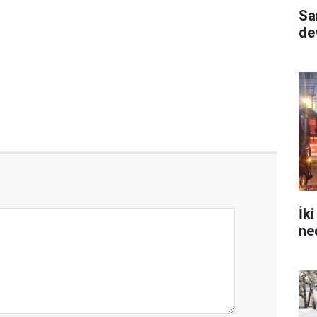
Sa
dev
İk
ne