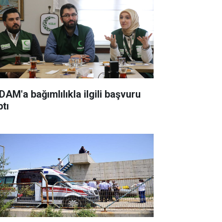
DAM'a bağımlılıkla ilgili başvuru
ptı