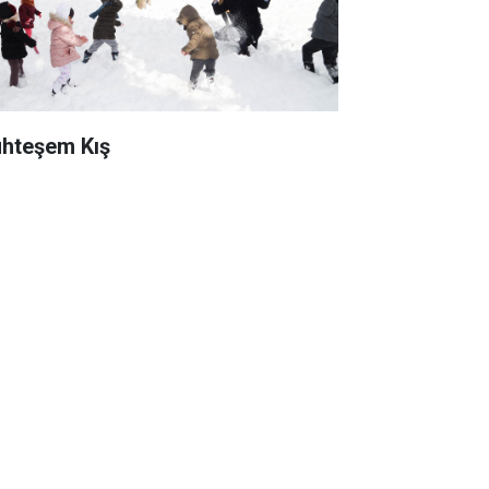
hteşem Kış