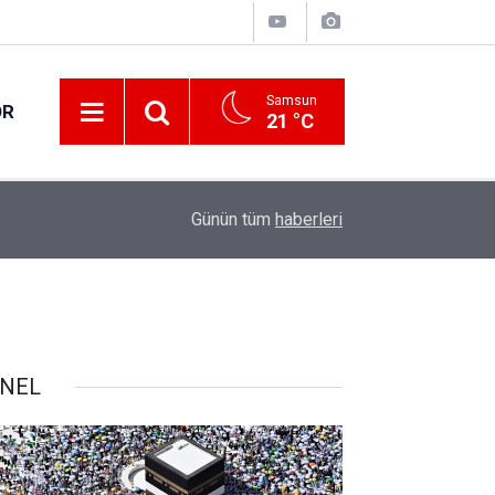
Samsun
OR
21 °C
17:21
Vatandaşlar evlerinden danışmanlık hizmeti alab
Günün tüm
haberleri
NEL