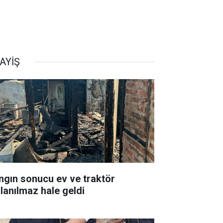
AYİŞ
ngın sonucu ev ve traktör
llanılmaz hale geldi