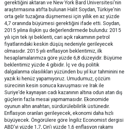
gerektiğini aktaran ve New York Bard Üniversitesi'nin
araştırmasına atıfta bulunan Halit Soydan, Türkiye'nin
orta gelir tuzağına düşmemesi için yıllık en az yüzde
4,7 oranında büyümesi gerektiğini ifade etti. Soydan,
2015 yılına ilişkin şu değerlendirmede bulundu: 2015
yılı için tek iyi beklenti, cari açık rakamının petrol
fiyatlarındaki keskin düşüş nedeniyle gerileyecek
olmasıdır. 2015 yılı enflasyon beklentimiz, ilk
hesaplamalarımıza göre yüzde 6,8 düzeyidir. Büyüme
beklentimiz yüzde 4 gibidir. İç ve dış politik
dalgalanma olasılıkları yüzünden bu yıl kur tahminini ne
yazık ki henüz yapamıyoruz. Umudumuz, çözüm
sürecinin kesin sonuca kavuşması ve Irak ile
Suriye'de kaynayan cadı kazanının altına odun atan dış
güçlerin fazla mesai yapmamasıdır. Ekonomide
oyunun altın anahtarı, sürdürülebilirlik üstünedir.
Enflasyon oranları gerileyecek, ekonomi daha hızlı
büyüyecek. Öngörülere göre İngiliz Economist dergisi
ABD'yi yüzde 1,7, Çin'i yüzde 1,6 enflasyon rakamı