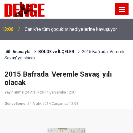
13:06
Canik'te tüm çocuklar hediyelerine kavuşuyor
Samsun'daki cinayetin şüphelisi Trabzon'da
13:00
yakalandı
Anasayfa
BÖLGE ve İLÇELER
2015 Bafrada 'Veremle
Savaş' yılı olacak
2015 Bafrada 'Veremle Savaş' yılı
olacak
Yayınlanma:
24 Aralık 2014 Çarşamba 12:07
Güncelleme:
24 Aralık 2014 Çarşamba 12:08