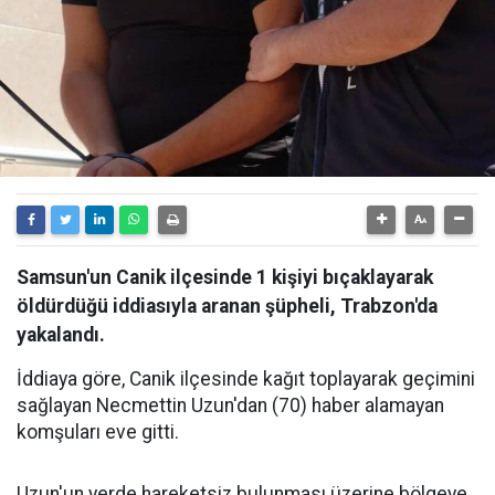
Samsun'un Canik ilçesinde 1 kişiyi bıçaklayarak
öldürdüğü iddiasıyla aranan şüpheli, Trabzon'da
yakalandı.
İddiaya göre, Canik ilçesinde kağıt toplayarak geçimini
sağlayan Necmettin Uzun'dan (70) haber alamayan
komşuları eve gitti.
Uzun'un yerde hareketsiz bulunması üzerine bölgeye