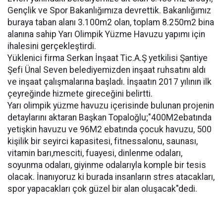
Gençlik ve Spor Bakanlığımıza devrettik. Bakanlığımız
buraya taban alanı 3.100m2 olan, toplam 8.250m2 bina
alanına sahip Yarı Olimpik Yüzme Havuzu yapımı için
ihalesini gerçekleştirdi.
Yüklenici firma Serkan İnşaat Tic.A.Ş yetkilisi Şantiye
Şefi Ünal Seven belediyemizden inşaat ruhsatını aldı
ve inşaat çalışmalarına başladı. İnşaatın 2017 yılının ilk
çeyreğinde hizmete gireceğini belirtti.
Yarı olimpik yüzme havuzu içerisinde bulunan projenin
detaylarını aktaran Başkan Topaloğlu;"400M2ebatında
yetişkin havuzu ve 96M2 ebatında çocuk havuzu, 500
kişilik bir seyirci kapasitesi, fitnessalonu, saunası,
vitamin barı,mesciti, fuayesi, dinlenme odaları,
soyunma odaları, giyinme odalarıyla komple bir tesis
olacak. İnanıyoruz ki burada insanların stres atacakları,
spor yapacakları çok güzel bir alan oluşacak"dedi.