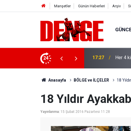
Manşetler
Günün Haberleri
Arşiv
S
GÜNC
lığı kullanıyor
24
17:23
Thorste
Anasayfa
BÖLGE ve İLÇELER
18 Yıld
18 Yıldır Ayakkab
Yayınlanma:
15 Şubat 2016 Pazartesi 11:28