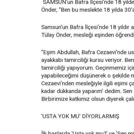
SAMSUN'un Bafra İlçesi'nde 18 yıldır 
Önder, "Ben bu meslekte 18 yılda 30'a 
Samsun’un Bafra İlçesi'nde 18 yıldır 
Tülay Önder, mesleği eşinden öğrendiği
"Eşim Abdullah, Bafra Cezaevi'nde us
ayakkabı tamirciliği kursu veriyor. Be
tamirciliği yapıyorum. Geçinmemiz i
yapabileceğimi düşünerek o şekilde
Cezaevi’nden mesleğiyle ilgili eşimi 
kadar dükkanda yaparım’ dedim. Sen 
Birbirimize katkımız olsun diyerek ça
'USTA YOK MU' DİYORLARMIŞ
İlk başlarda 'Usta yok mu?' ve 'Sen mi 