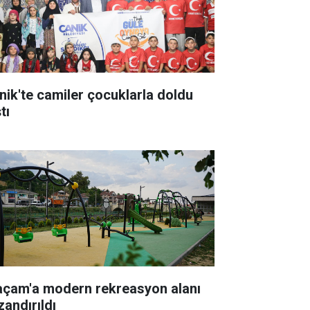
nik'te camiler çocuklarla doldu
tı
açam'a modern rekreasyon alanı
zandırıldı