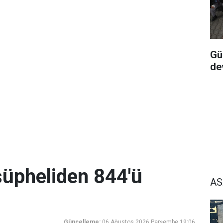
Gü
de
üpheliden 844'ü
AS
Güncelleme:
06 Ağustos 2026 Perşembe 19:06