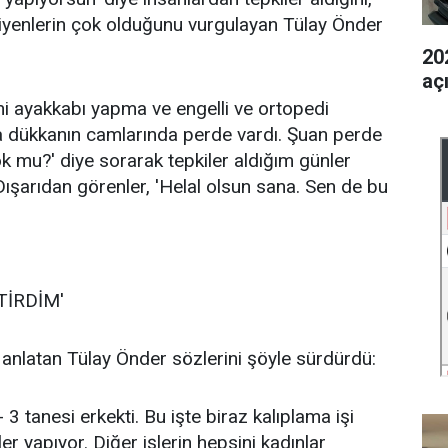
iyenlerin çok olduğunu vurgulayan Tülay Önder
202
aç
ni ayakkabı yapma ve engelli ve ortopedi
da dükkanın camlarında perde vardı. Şuan perde
ok mu?' diye sorarak tepkiler aldığım günler
Dışarıdan görenler, 'Helal olsun sana. Sen de bu
TİRDİM'
ni anlatan Tülay Önder sözlerini şöyle sürdürdü:
3 tanesi erkekti. Bu işte biraz kalıplama işi
er yapıyor. Diğer işlerin hepsini kadınlar