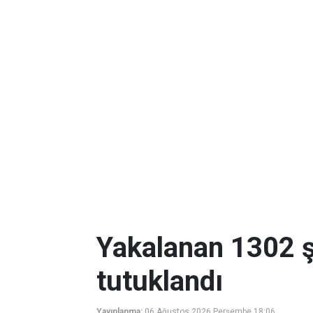
Yakalanan 1302 ş
tutuklandı
Yayınlanma:
06 Ağustos 2026 Perşembe 18:06