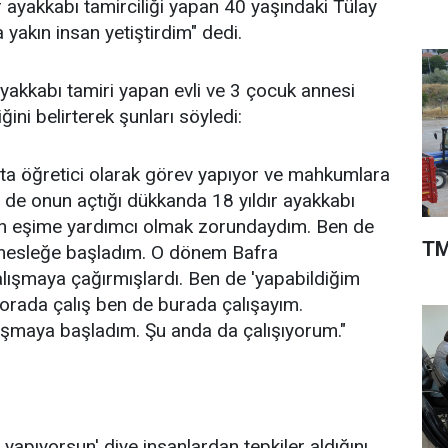
ayakkabı tamirciliği yapan 40 yaşındaki Tülay
yakın insan yetiştirdim" dedi.
ayakkabı tamiri yapan evli ve 3 çocuk annesi
ni belirterek şunları söyledi:
ta öğretici olarak görev yapıyor ve mahkumlara
n de onun açtığı dükkanda 18 yıldır ayakkabı
çin eşime yardımcı olmak zorundaydım. Ben de
TM
 mesleğe başladım. O dönem Bafra
çalışmaya çağırmışlardı. Ben de 'yapabildiğim
orada çalış ben de burada çalışayım.
lışmaya başladım. Şu anda da çalışıyorum."
yapıyorsun' diye insanlardan tepkiler aldığını,