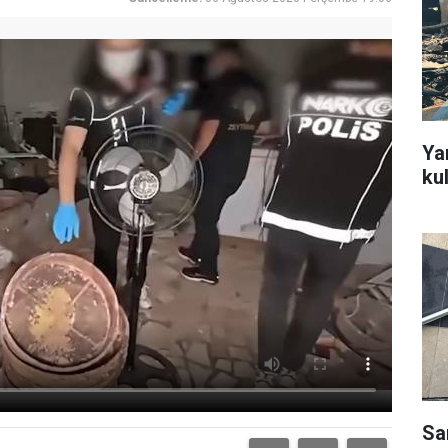
Ya
ku
Sa