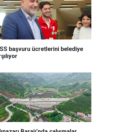
SS başvuru ücretlerini belediye
şılıyor
lıpazarı Barajı’nda çalışmalar