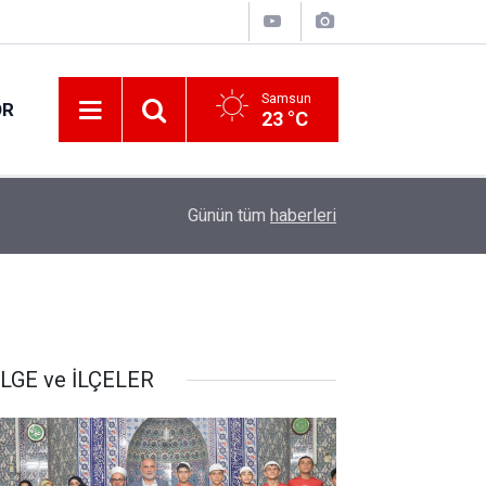
Samsun
OR
23 °C
17:21
Vatandaşlar evlerinden danışmanlık hizmeti alab
Günün tüm
haberleri
LGE ve İLÇELER