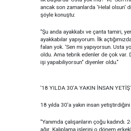
ancak son zamanlarda 'Helal olsun' d
şöyle konuştu:
"Şu anda ayakkabı ve çanta tamiri, ye
ayakkabılar yapıyorum. İlk açtığımız
falan yok. 'Sen mi yapıyorsun. Usta y
oldu. Ama tebrik edenler de çok var. 
işi yapabiliyorsun" diyenler oldu."
'18 YILDA 30'A YAKIN İNSAN YETİŞ
18 yılda 30'a yakın insan yetiştirdiği
"Yanımda çalışanların çoğu kadındı. 2- 
ağır. Kalıplama işlerini o dönem erkekl