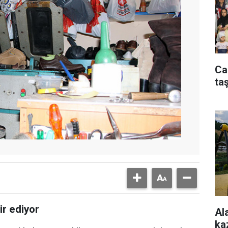
Ca
taş
ir ediyor
Al
ka