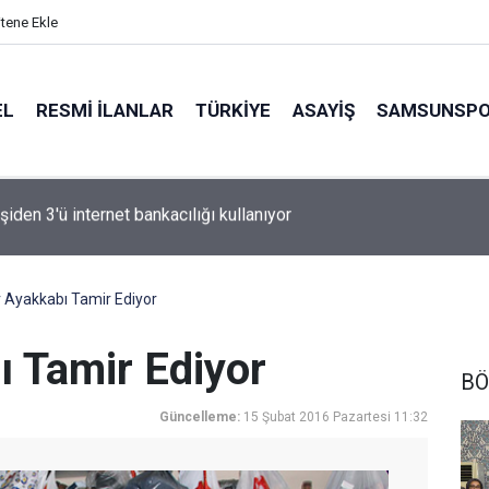
itene Ekle
EL
RESMI İLANLAR
TÜRKİYE
ASAYİŞ
SAMSUNSP
n Fink yeni sezon rotasını çizdi
ır Ayakkabı Tamir Ediyor
ı Tamir Ediyor
BÖ
Güncelleme:
15 Şubat 2016 Pazartesi 11:32