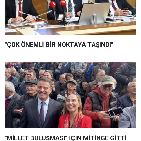
"ÇOK ÖNEMLİ BİR NOKTAYA TAŞINDI"
"MİLLET BULUŞMASI" İÇİN MİTİNGE GİTTİ