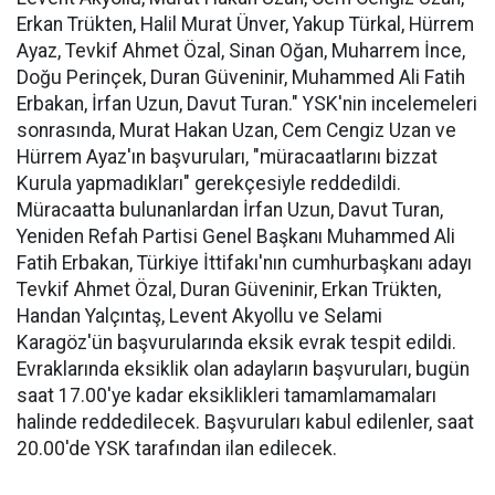
Erkan Trükten, Halil Murat Ünver, Yakup Türkal, Hürrem
Ayaz, Tevkif Ahmet Özal, Sinan Oğan, Muharrem İnce,
Doğu Perinçek, Duran Güveninir, Muhammed Ali Fatih
Erbakan, İrfan Uzun, Davut Turan." YSK'nin incelemeleri
sonrasında, Murat Hakan Uzan, Cem Cengiz Uzan ve
Hürrem Ayaz'ın başvuruları, "müracaatlarını bizzat
Kurula yapmadıkları" gerekçesiyle reddedildi.
Müracaatta bulunanlardan İrfan Uzun, Davut Turan,
Yeniden Refah Partisi Genel Başkanı Muhammed Ali
Fatih Erbakan, Türkiye İttifakı'nın cumhurbaşkanı adayı
Tevkif Ahmet Özal, Duran Güveninir, Erkan Trükten,
Handan Yalçıntaş, Levent Akyollu ve Selami
Karagöz'ün başvurularında eksik evrak tespit edildi.
Evraklarında eksiklik olan adayların başvuruları, bugün
saat 17.00'ye kadar eksiklikleri tamamlamamaları
halinde reddedilecek. Başvuruları kabul edilenler, saat
20.00'de YSK tarafından ilan edilecek.