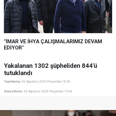
"İMAR VE İHYA ÇALIŞMALARIMIZ DEVAM
EDİYOR"
Yakalanan 1302 şüpheliden 844'ü
tutuklandı
Yayınlanma:
06 Ağustos 2026 Perşembe 18:06
Güncelleme:
06 Ağustos 2026 Perşembe 19:06