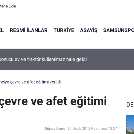
itene Ekle
EL
RESMI İLANLAR
TÜRKİYE
ASAYİŞ
SAMSUNSP
sonucu ev ve traktör kullanılmaz hale geldi
ciye çevre ve afet eğitimi verildi
çevre ve afet eğitimi
DE
Güncelleme:
26 Ocak 2015 Pazartesi 13:24