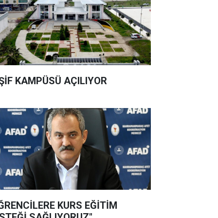
ŞİF KAMPÜSÜ AÇILIYOR
ĞRENCİLERE KURS EĞİTİM
STEĞİ SAĞLIYORUZ"