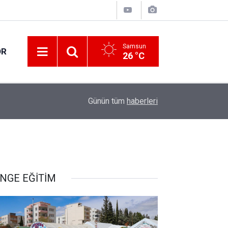
Samsun
OR
26 °C
18:13
Samsun'da uyuşturucu operasyonu: 8 gözaltı
Günün tüm
haberleri
NGE EĞİTİM