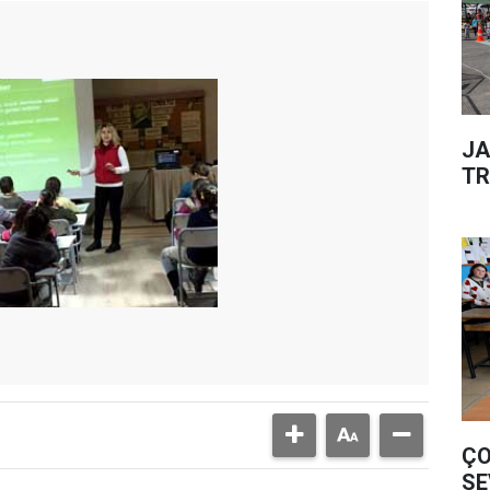
JA
TR
ÇO
SE