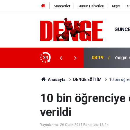
Manşetler
Günün Haberleri
Arşiv
S
GÜNC
çıklandı
24
08:19
Yangın 
Anasayfa
DENGE EĞİTİM
10 bin öğren
10 bin öğrenciye 
verildi
Yayınlanma:
26 Ocak 2015 Pazartesi 13:24