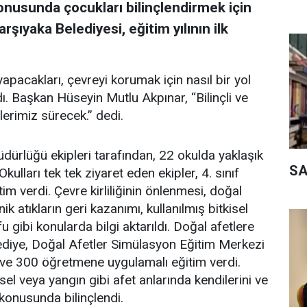
konusunda çocukları bilinçlendirmek için
şıyaka Belediyesi, eğitim yılının ilk
pacakları, çevreyi korumak için nasıl bir yol
dı. Başkan Hüseyin Mutlu Akpınar, “Bilinçli ve
mlerimiz sürecek.” dedi.
ürlüğü ekipleri tarafından, 22 okulda yaklaşık
SA
Okulları tek tek ziyaret eden ekipler, 4. sınıf
im verdi. Çevre kirliliğinin önlenmesi, doğal
k atıkların geri kazanımı, kullanılmış bitkisel
ufu gibi konularda bilgi aktarıldı. Doğal afetlere
elediye, Doğal Afetler Simülasyon Eğitim Merkezi
i ve 300 öğretmene uygulamalı eğitim verdi.
sel veya yangın gibi afet anlarında kendilerini ve
 konusunda bilinçlendi.