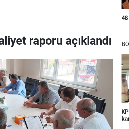
48
aliyet raporu açıklandı
BÖ
KP
kar